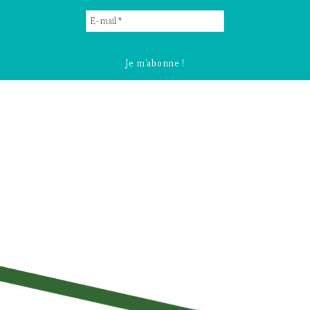
E-
mail
*