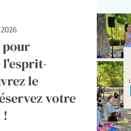
Dimanche 13 septe
Rentrée Yo
parc de la 
célébrer av
rentrée !