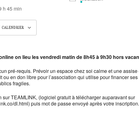
 9 h 45 min
 CALENDRIER
 ICS
Calendrier Google
iCalendar
nline on lieu les vendredi matin de 8h45 à 9h30 hors vacan
cun pré-requis. Prévoir un espace chez soi calme et une assise
it ou en don libre pour l’association qui utilise pour financer ses
blics fragiles.
 sur TEAMLINK, (logiciel gratuit à télécharger auparavant sur
ink.co/dl.html) puis mot de passe envoyé après votre inscription