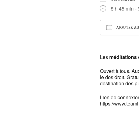
8 h 45 min -
AJOUTER AU
Télécharger
Les
méditations o
Ouvert à tous. Au
le dos droit. Gratu
destination des pu
Lien de connexion
https://www.teaml