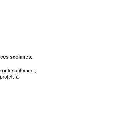
Office 365
Outlook Li
ces scolaires.
 confortablement,
 projets à
.