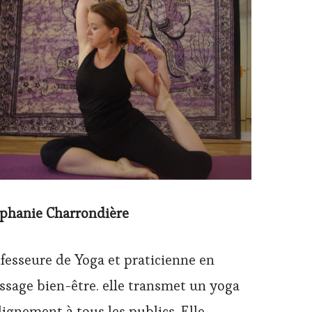
éphanie Charrondière
fesseure de Yoga et praticienne en
sage bien-être. elle transmet un yoga
lignement à tous les publics. Elle