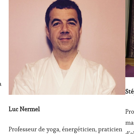
a
St
Luc Nermel
Pro
mas
Professeur de yoga, énergéticien, praticien
d’a