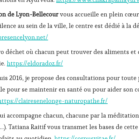
on de Lyon-Bellecour
vous accueille en plein cœur 
lence au sein de la ville, le centre est dédié à la d
presencelyon.net/
ro déchet où chacun peut trouver des aliments et 
ie.
https://eldoradoz.fr/
s 2016, je propose des consultations pour toute
 pour se maintenir en santé ou pour aider son c
https://clairesenelonge-naturopathe.fr/
qui accompagne chacun, chacune par la méditation 
…). Tatiana Raitif vous transmet les bases de cett
nfaits au quotidien.
https://corpusvitae.fr/