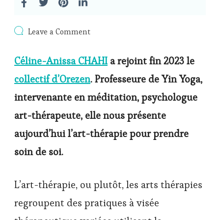
on
Leave a Comment
Qu’est-
ce
Céline-Anissa CHAHI
a rejoint fin 2023 le
que
l’art-
collectif d’Orezen
. Professeure de Yin Yoga,
thérapie
intervenante en méditation, psychologue
art-thérapeute, elle nous présente
aujourd’hui l’art-thérapie pour prendre
soin de soi.
L’art-thérapie, ou plutôt, les arts thérapies
regroupent des pratiques à visée