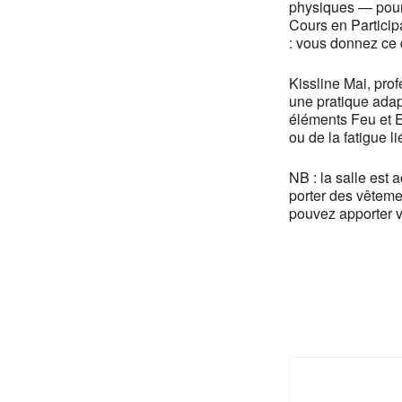
physiques — pour 
Cours en Participa
: vous donnez ce 
Kissline Mai, pr
une pratique adap
éléments Feu et E
ou de la fatigue li
NB : la salle est
porter des vêtemen
pouvez apporter v