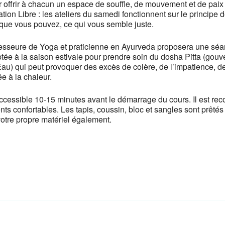
offrir à chacun un espace de souffle, de mouvement et de paix 
tion Libre : les ateliers du samedi fonctionnent sur le principe 
que vous pouvez, ce qui vous semble juste.
ofesseure de Yoga et praticienne en Ayurveda proposera une sé
tée à la saison estivale pour prendre soin du dosha Pitta (gouv
au) qui peut provoquer des excès de colère, de l’impatience, d
ée à la chaleur.
 accessible 10-15 minutes avant le démarrage du cours. Il est 
ts confortables. Les tapis, coussin, bloc et sangles sont prêtés
otre propre matériel également.