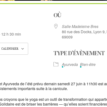
OÙ
6
Salle Madeleine Bres
80 rue des Docks, Lyon 9,
- 12 h 30 min
69009
 CALENDRIER
TYPE D’ÉVÈNEMENT
 ICS
Calendrier Google
iCalendar
Ayurveda
Bien-être
 et Ayurveda de l’été prévu demain samedi 27 juin à 11h30 est a
stements importants suite à la canicule.
 croyons que le yoga est un outil de transformation qui appartie
lidaire est de briser les barrières — qu’elles soient financière