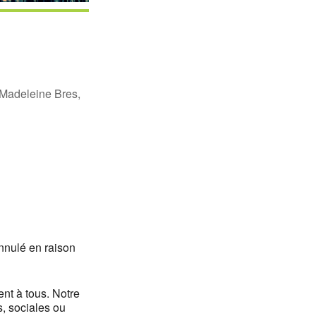
 Madeleine Bres,
Office 365
Outlook Li
nnulé en raison
nt à tous. Notre
s, sociales ou