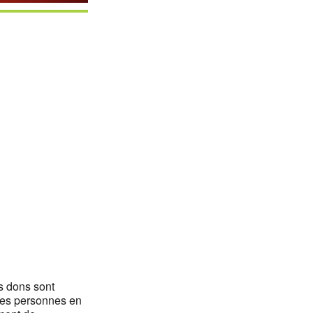
Office 365
Outlook Li
s dons sont
 des personnes en