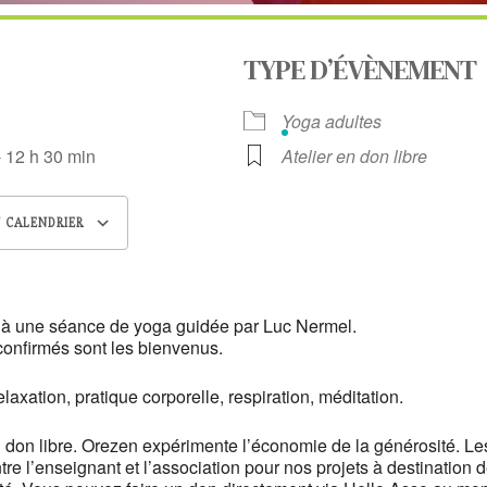
TYPE D’ÉVÈNEMENT
5
Yoga adultes
- 12 h 30 min
Atelier en don libre
 CALENDRIER
 ICS
Calendrier Google
iCalendar
z à une séance de yoga guidée par Luc Nermel.
confirmés sont les bienvenus.
axation, pratique corporelle, respiration, méditation.
n don libre. Orezen expérimente l’économie de la générosité. Le
tre l’enseignant et l’association pour nos projets à destination