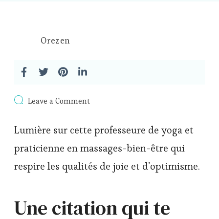
Orezen
on
Leave a Comment
Lumière
sur
Lumière sur cette professeure de yoga et
Milana,
professeure
praticienne en massages-bien-être qui
de
yoga
respire les qualités de joie et d’optimisme.
partenaire
d’Orezen
Une citation qui te