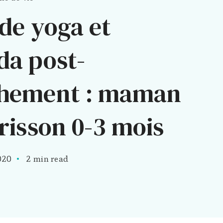
 de yoga et
da post-
hement : maman
risson 0-3 mois
020
2 min read