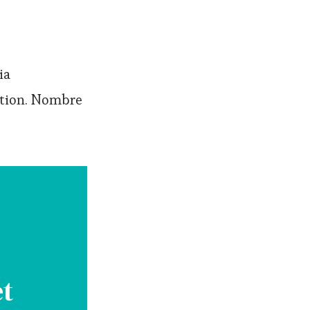
ia
ption. Nombre
et