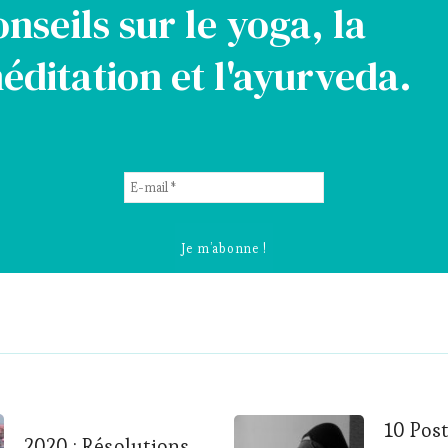
onseils sur le yoga, la
éditation et l'ayurveda.
E-
mail
*
10 Pos
2020 : Résolutions