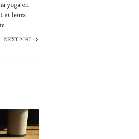
ha yoga en
t et leurs
ts
NEXT POST