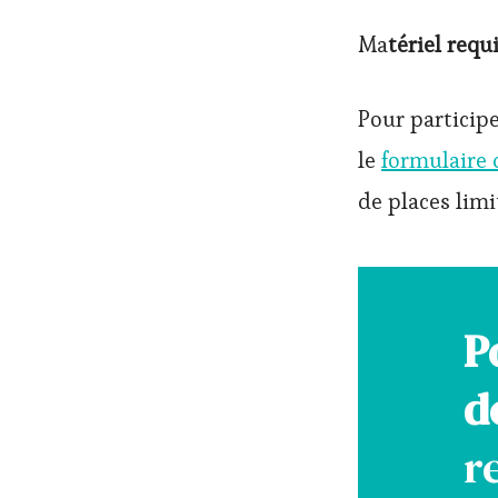
Ma
tériel requ
Pour participe
le
formulaire 
de places limi
P
d
r