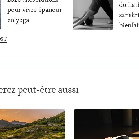
du hat
tion
pour vivre épanoui
sanskri
en yoga
bienfai
OST
rez peut-être aussi