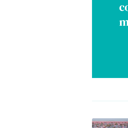
c
m
Post