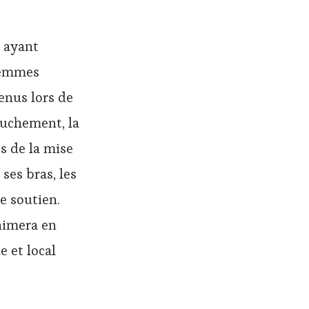
 ayant
 femmes
enus lors de
couchement, la
s de la mise
ses bras, les
e soutien.
nimera en
 et local