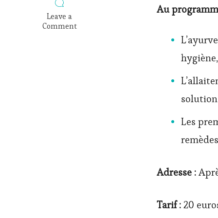
Au programm
Leave a
Comment
on
L’ayurve
Atelier
de
hygiène,
yoga
et
L’allait
ayurveda
post-
solution
accouchement
:
Les prem
maman
et
remèdes 
nourrisson
0-
3
Adresse :
Aprè
mois
Tarif :
20 euros