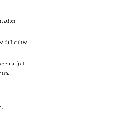
tation,
s difficultés,
eczéma…) et
tra.
n.