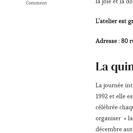
la joie et la d
Comment
on
Quinzaine
L’atelier est 
internationale
du
handicap
:
Adresse : 80 
atelier
de
Yoga
La quin
&
sophro
pour
tous
La journée in
à
Lyon
1992 et elle es
9
célébrée chaq
organiser « l
décembre auto