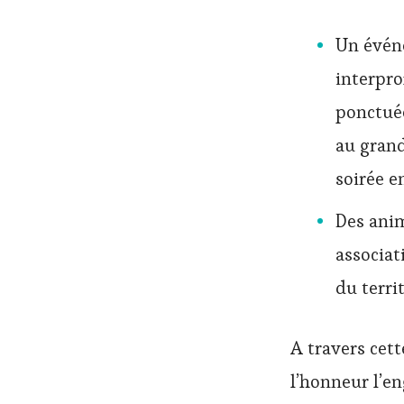
Un événe
interpro
ponctuée
au grand
soirée e
Des anim
associat
du territ
A travers cett
l’honneur l’en