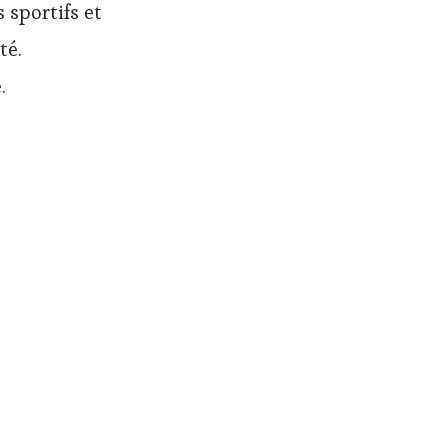
 sportifs et
té.
.