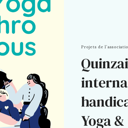
Projets de l'associati
Quinza
interna
handica
Yoga &