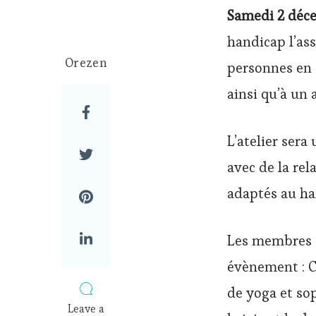
Samedi 2 déc
handicap l’as
Orezen
personnes en 
ainsi qu’à un
L’atelier ser
avec de la re
adaptés au ha
Les membres d
évènement : C
de yoga et so
Leave a