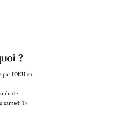
quoi ?
e par l’ONU en
souhaite
u samedi 15