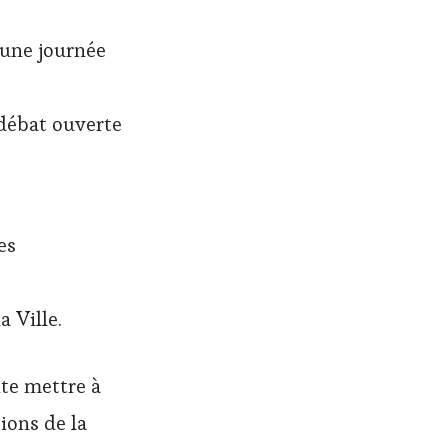
 une journée
-débat ouverte
es
a Ville.
ite mettre à
tions de la