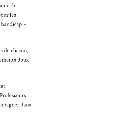
zaine du
pour les
t handicap –
és de chacun,
uvements doux
cet
 Professeurs
compagner dans