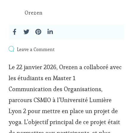
Orezen
on
Leave a Comment
Zen’Break
:
Le 22 janvier 2026, Orezen a collaboré avec
faire
découvrir
les étudiants en Master 1
le
yoga
Communication des Organisations,
aux
étudiants
parcours CSMIO à l’Université Lumière
de
Lyon
Lyon 2 pour mettre en place un projet de
yoga. L’objectif principal de ce projet était