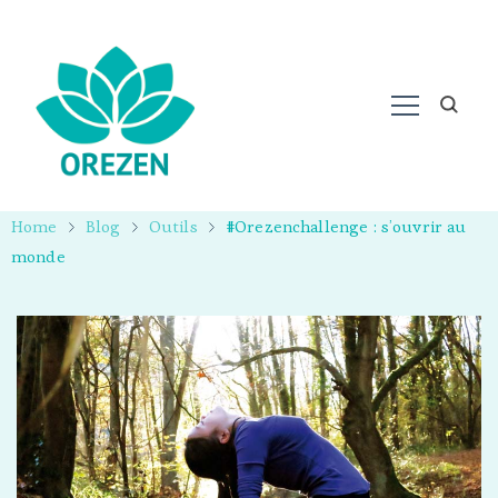
Home
Blog
Outils
#Orezenchallenge : s’ouvrir au
monde