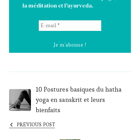
la méditation et l'ayurveda.
E-
mail
*
Post
10 Postures basiques du hatha
yoga en sanskrit et leurs
Navigation
bienfaits
PREVIOUS POST