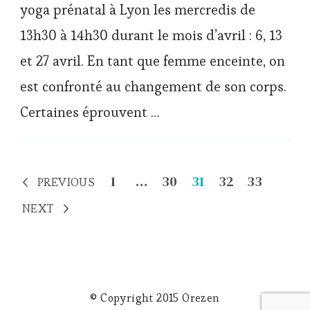
yoga prénatal à Lyon les mercredis de
13h30 à 14h30 durant le mois d’avril : 6, 13
et 27 avril. En tant que femme enceinte, on
est confronté au changement de son corps.
Certaines éprouvent …
Navigation
Page
Page
Page
Page
Page
1
…
30
31
32
33
PREVIOUS
des
NEXT
articles
© Copyright 2015 Orezen