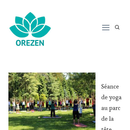
Séance
de yoga
au parc
de la
tête