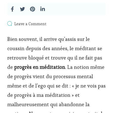
on
Leave a Comment
« Je
ne
Bien souvent, il arrive qu’assis sur le
vois
pas
coussin depuis des années, le méditant se
de
progrès
retrouve bloqué et trouve qu il ne fait pas
a
ma
de
progrès en méditation
. La notion même
méditation »
de progrès vient du processus mental
même et de l’ego qui se dit : « je ne vois pas
de progrès à ma méditation » et
malheureusement qui abandonne la