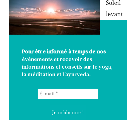
Soleil
levant
Pour être informé à temps de nos
évènements et recevoir des
informations et conseils sur le yoga,
la méditation et l'ayurveda.
E-
mail
*