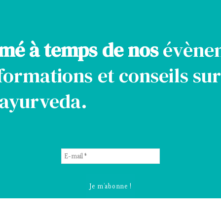
rmé à temps de nos
évène
formations et conseils sur
l'ayurveda.
E-
mail
*