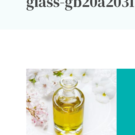
glass-gb20a203