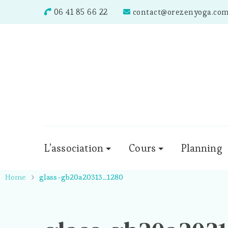
06 41 85 66 22
contact@orezenyoga.co
L’association
Cours
Planning
Home
glass-gb20a20313_1280