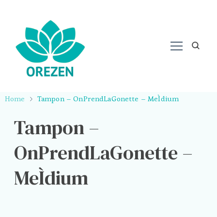
Home
Tampon – OnPrendLaGonette – MeÌdium
Tampon –
OnPrendLaGonette –
MeÌdium