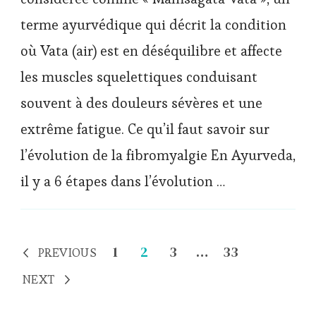
terme ayurvédique qui décrit la condition
où Vata (air) est en déséquilibre et affecte
les muscles squelettiques conduisant
souvent à des douleurs sévères et une
extrême fatigue. Ce qu’il faut savoir sur
l’évolution de la fibromyalgie En Ayurveda,
il y a 6 étapes dans l’évolution …
Navigation
Page
Page
Page
Page
1
2
3
…
33
PREVIOUS
des
NEXT