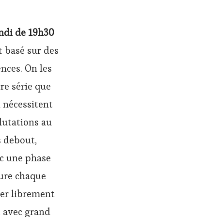
ndi de 19h30
t basé sur des
nces. On les
re série que
 nécessitent
lutations au
s debout,
ec une phase
sure chaque
uer librement
t avec grand