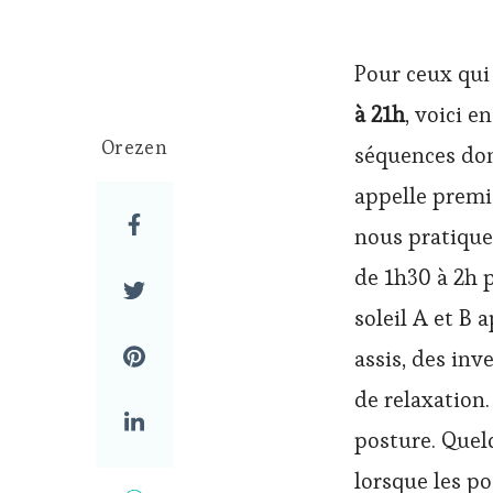
Pour ceux qui
à 21h
, voici e
Orezen
séquences don
appelle premiè
nous pratique
de 1h30 à 2h 
soleil A et B 
assis, des in
de relaxation
posture. Quel
lorsque les po