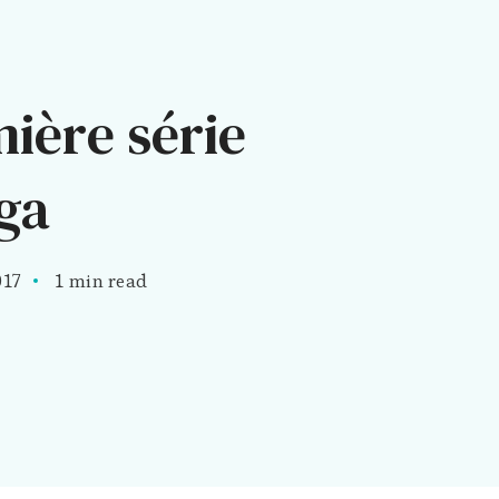
ière série
ga
017
1 min read