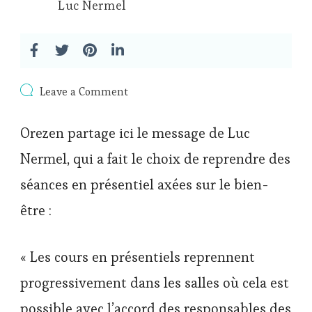
Luc Nermel
on
Leave a Comment
Message
de
Orezen partage ici le message de Luc
Luc
Nermel,
Nermel, qui a fait le choix de reprendre des
professeur
de
séances en présentiel axées sur le bien-
yoga
être :
« Les cours en présentiels reprennent
progressivement dans les salles où cela est
possible avec l’accord des responsables des