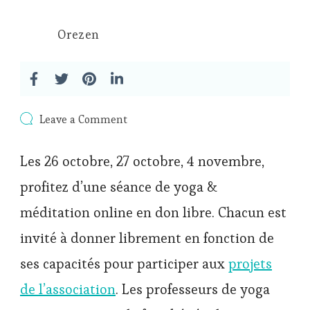
Orezen
on
Leave a Comment
Yoga
&
Les 26 octobre, 27 octobre, 4 novembre,
Méditation
en
profitez d’une séance de yoga &
don
libre
méditation online en don libre. Chacun est
pendant
les
invité à donner librement en fonction de
vacances
de
ses capacités pour participer aux
projets
la
Toussaint
de l’association
. Les professeurs de yoga