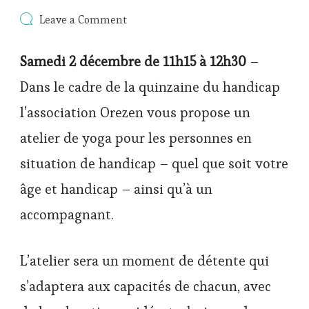
on
Leave a Comment
Quinzaine
internationale
Samedi 2 décembre de 11h15 à 12h30
–
du
handicap
Dans le cadre de la quinzaine du handicap
:
atelier
l’association Orezen vous propose un
de
Yoga
atelier de yoga pour les personnes en
&
sophro
situation de handicap – quel que soit votre
pour
tous
âge et handicap – ainsi qu’à un
à
accompagnant.
Lyon
9
L’atelier sera un moment de détente qui
s’adaptera aux capacités de chacun, avec