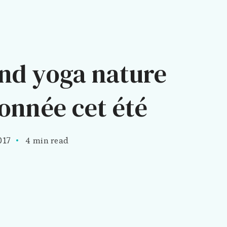
nd yoga nature
onnée cet été
017
4 min read