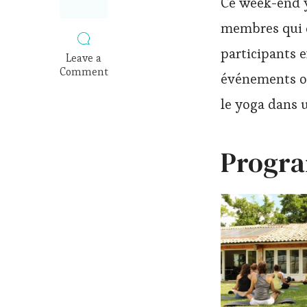
Ce week-end y
membres qui dé
participants e
Leave a
Comment
événements or
on
Week-
le yoga dans 
end
yoga
nature
Progr
et
randonnée
cet
été