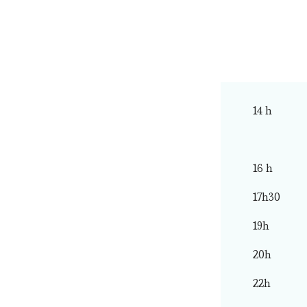
14 h
16 h
17h30
19h
20h
22h