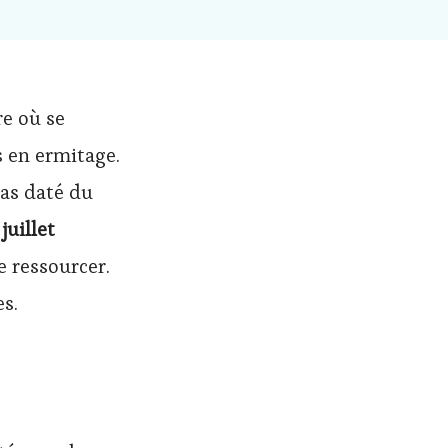
re où se
s en ermitage.
ras daté du
juillet
e ressourcer.
s.