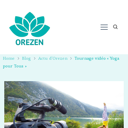
Home
Blog
Actu d'Orezen
Tournage vidéo « Yoga
pour Tous »