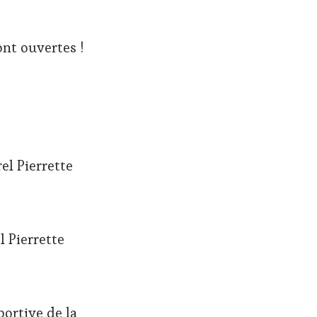
ont ouvertes !
el Pierrette
l Pierrette
portive de la