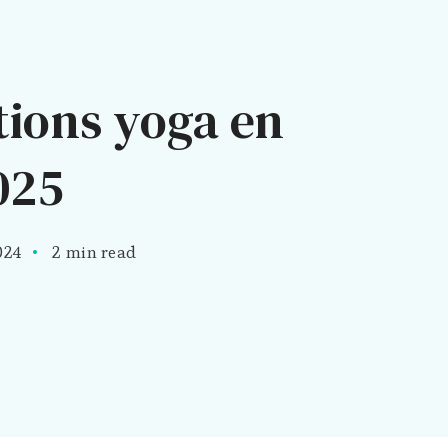
tions yoga en
025
024
2 min read