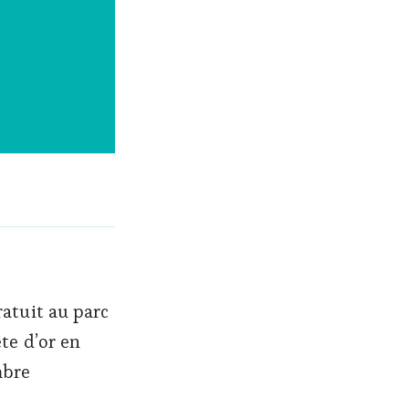
ratuit au parc
ête d’or en
mbre