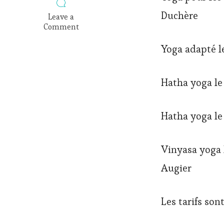
Duchère
Leave a
Comment
on
Inscriptions
Yoga adapté le
yoga
en
2024-
Hatha yoga le 
2025
Hatha yoga le 
Vinyasa yoga l
Augier
Les tarifs son