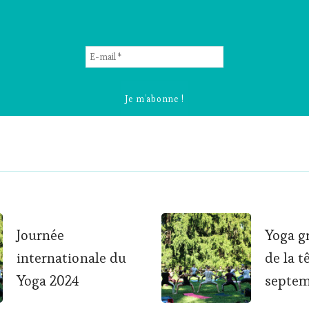
E-
mail
*
Journée
Yoga g
tion
internationale du
de la t
Yoga 2024
septe