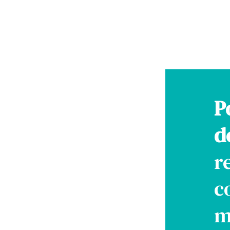
P
d
r
c
m