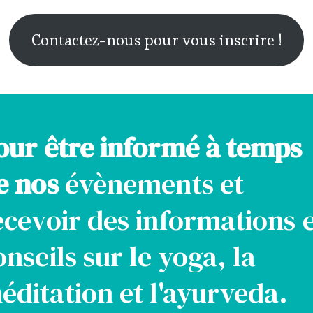
Contactez-nous pour vous inscrire !
our être informé à temps
e nos
évènements et
ecevoir des informations 
onseils sur le yoga, la
éditation et l'ayurveda.