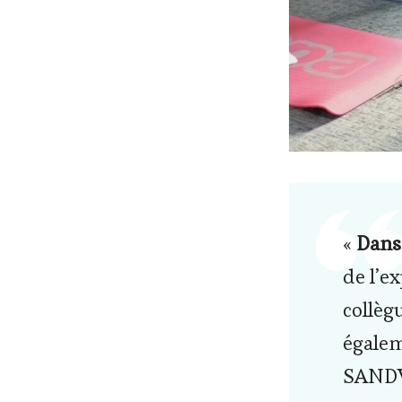
«
Dans 
de l’e
collèg
égalem
SANDV