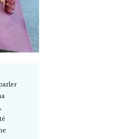
parler
ma
,
té
ne