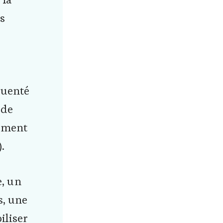
es
quenté
 de
lement
).
, un
s, une
iliser