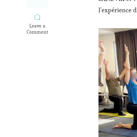
l’expérience 
Leave a
Comment
on
Collaboration
yoga
en
entreprise