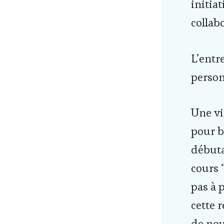
initia
collabo
L’entr
person
Une vi
pour b
débuta
cours 
pas à 
cette 
de nou