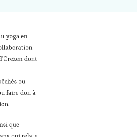
du yoga en
ollaboration
 d’Orezen dont
pêchés ou
pu faire don à
ion.
nsi que
ana qui relate