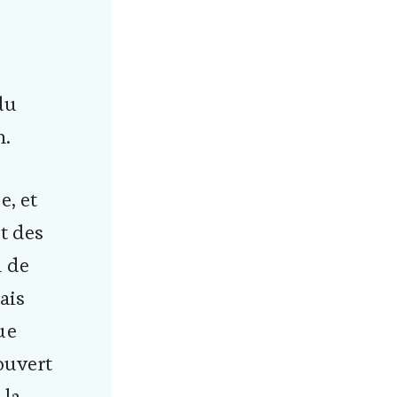
du
n.
e, et
t des
n de
ais
ue
couvert
 la