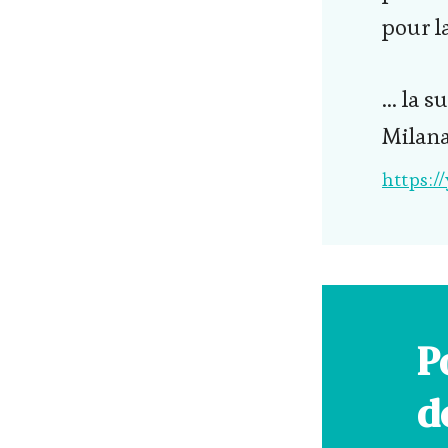
pour l
… la su
Milana
https:/
P
d