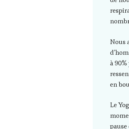
respir
nombre
Nous a
d’homm
à 90% 
ressen
en bou
Le Yog
moment
pause 