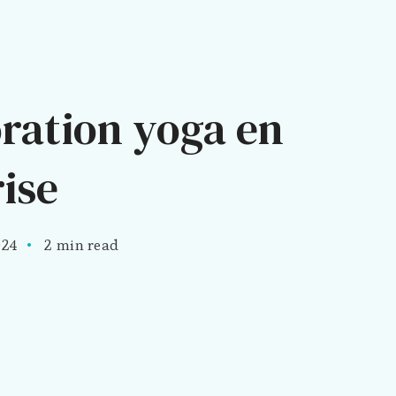
ration yoga en
ise
024
2 min read