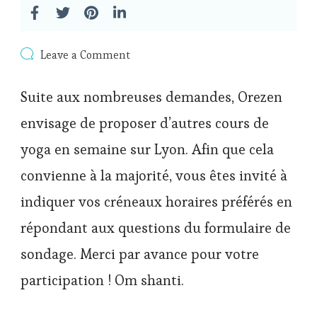
on
Leave a Comment
Sondage
:
Suite aux nombreuses demandes, Orezen
quels
horaires
envisage de proposer d’autres cours de
pour
vos
yoga en semaine sur Lyon. Afin que cela
cours
de
convienne à la majorité, vous êtes invité à
yoga
chez
indiquer vos créneaux horaires préférés en
Orezen
?
répondant aux questions du formulaire de
sondage. Merci par avance pour votre
participation ! Om shanti.