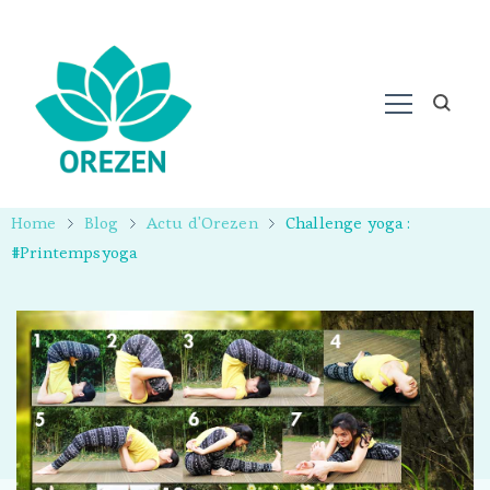
Home
Blog
Actu d'Orezen
Challenge yoga :
#Printempsyoga