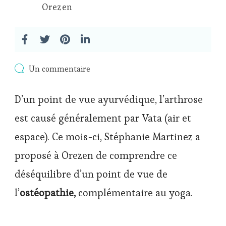
Orezen
sur
Un commentaire
Ostéopathe,
un
D’un point de vue ayurvédique, l’arthrose
allié
incontournable
est causé généralement par Vata (air et
en
cas
espace). Ce mois-ci, Stéphanie Martinez a
d’arthrose
proposé à Orezen de comprendre ce
déséquilibre d’un point de vue de
l’
ostéopathie,
complémentaire au yoga.