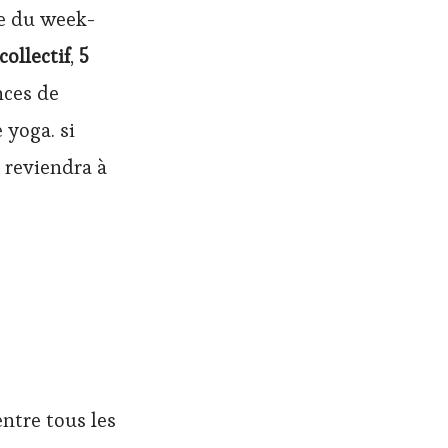
le du week-
ollectif
,
5
nces de
yoga. si
 reviendra à
ntre tous les