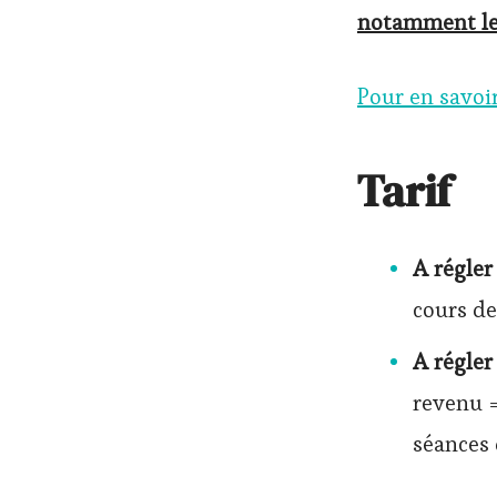
notamment les
Pour en savoir
Tarif
A régler
cours de
A régler
revenu 
séances 