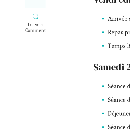
Arrivée 
Leave a
Comment
Repas p
on
Week-
Temps l
end
intégration
pleine
Samedi 2
présence
en
Savoie
Séance d
Séance d
Déjeuner
Séance d