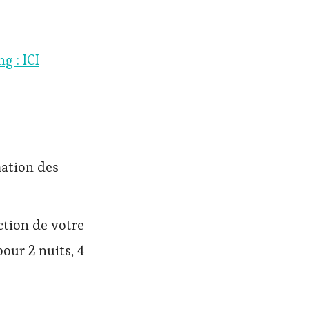
g : ICI
mation des
ction de votre
ur 2 nuits, 4