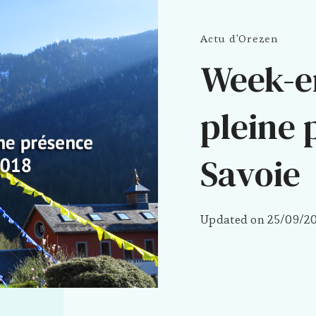
Actu d'Orezen
Week-e
pleine 
Savoie
Updated on
25/09/2