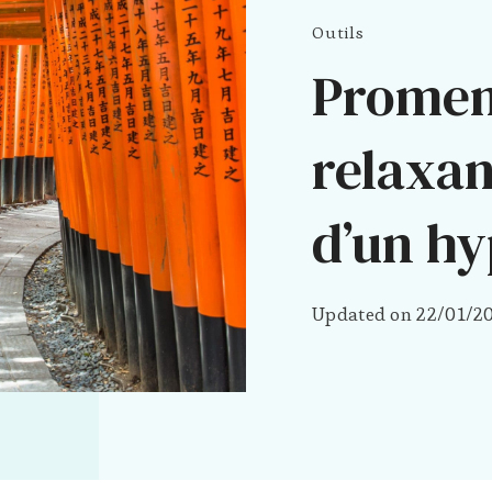
Outils
Promen
relaxan
d’un h
Updated on
22/01/2