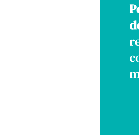
P
d
r
c
m