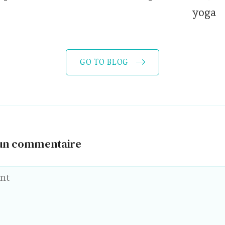
yoga
GO TO BLOG
 un commentaire