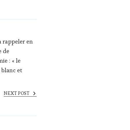
à rappeler en
e de
e : « le
blanc et
NEXT POST