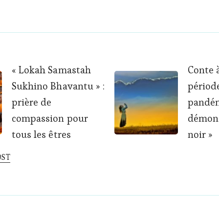
« Lokah Samastah
Conte 
Sukhino Bhavantu » :
périod
tion
prière de
pandémi
compassion pour
démon 
tous les êtres
noir »
OST