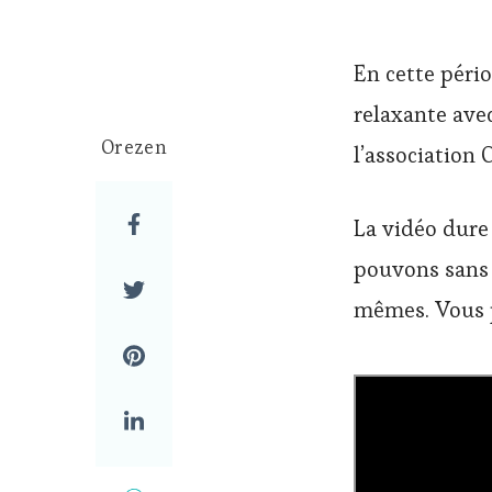
En cette péri
relaxante ave
Orezen
l’association 
La vidéo dure
pouvons sans s
mêmes. Vous p