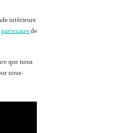
de intérieure
e
partenaire
de
nce que nous
pour nous-