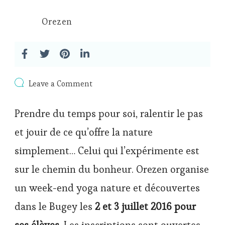
Orezen
on
Leave a Comment
Week-
end
Prendre du temps pour soi, ralentir le pas
yoga
nature
et jouir de ce qu’offre la nature
et
découvertes
simplement… Celui qui l’expérimente est
cet
été
sur le chemin du bonheur. Orezen organise
un week-end yoga nature et découvertes
dans le Bugey les
2 et 3 juillet 2016 pour
ses élèves
. Les inscriptions sont ouvertes