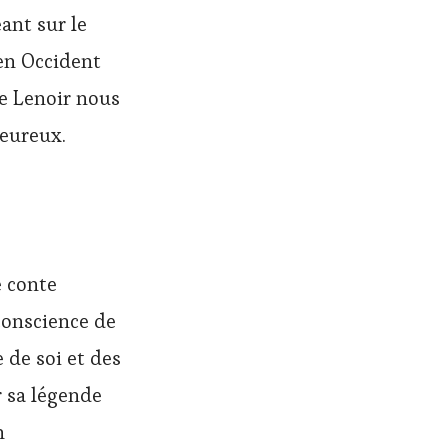
ant sur le
en Occident
e Lenoir nous
heureux.
e conte
 conscience de
 de soi et des
r sa légende
n