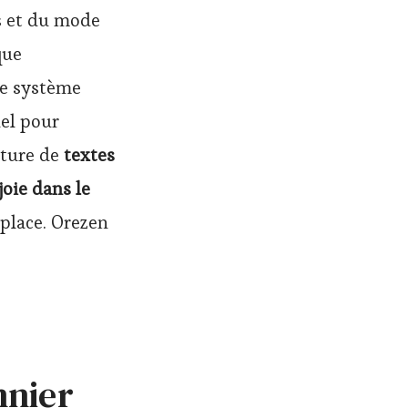
ns et du mode
que
Le système
el pour
cture de
textes
joie dans le
place. Orezen
nnier