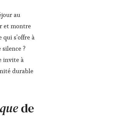
éjour au
ur et montre
 qui s’offre à
 silence ?
 invite à
énité durable
ique
de