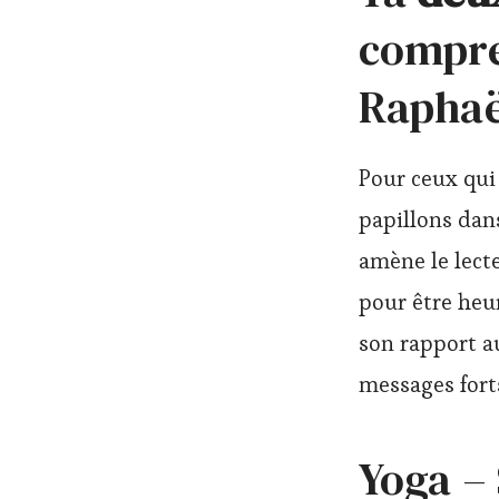
compre
Raphaë
Pour ceux qui 
papillons dans
amène le lect
pour être heur
son rapport a
messages fort
Yoga – 