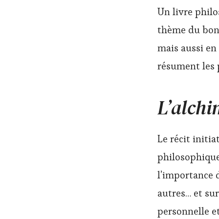
Un livre philo
thème du bonh
mais aussi en
résument les 
L’alchi
Le récit initi
philosophique 
l’importance d
autres… et su
personnelle e