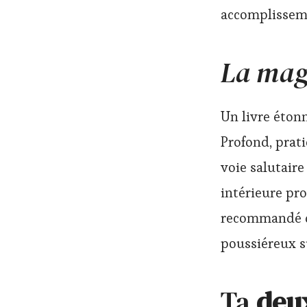
accomplissem
L
a mag
Un livre étonn
Profond, prat
voie salutaire
intérieure pro
recommandé de 
poussiéreux s
Ta
deu