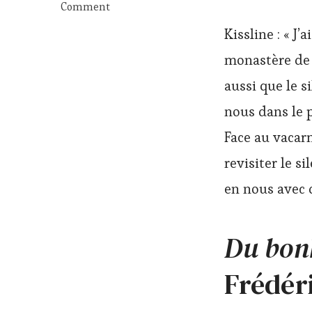
Comment
on
Kissline : « J
Ces
livres
monastère de 
qui
nous
aussi que le s
font
du
nous dans le p
bien
Face au vacarm
revisiter le s
en nous avec d
Du bon
Frédér