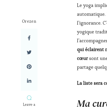
Le yoga impliq
automatique. 
Orezen
l’ignorance. 
yogique tradi
l’accompagner 
qui éclairent 
cœur
sont une
partage quelq
La liste sera 
Ma cure
Leave a