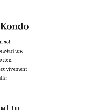
 Kondo
n soi.
KonMari une
lution
 est vivement
llir
d tu