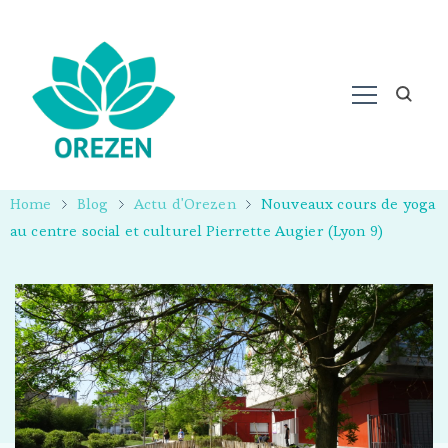
Home
Blog
Actu d'Orezen
Nouveaux cours de yoga
au centre social et culturel Pierrette Augier (Lyon 9)