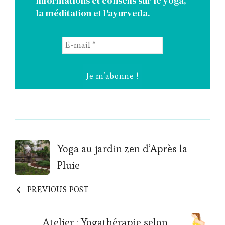
informations et conseils sur le yoga,
la méditation et l'ayurveda.
E-
mail
*
Post
Yoga au jardin zen d’Après la
Pluie
Navigation
PREVIOUS POST
Atelier : Yogathérapie selon