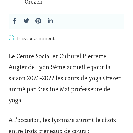
Orezen
on
Leave a Comment
Nouveaux
cours
Le Centre Social et Culturel Pierrette
de
yoga
Augier de Lyon 9ème accueille pour la
au
centre
saison 2021-2022 les cours de yoga Orezen
social
et
animé par Kissline Mai professeure de
culturel
Pierrette
yoga.
Augier
(Lyon
9)
A l’occasion, les lyonnais auront le choix
entre trois créneaux de cours :