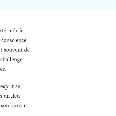
rté, aide à
e conscience.
st souvent de
 challenge
es.
 esprit se
ns un lieu
 son bureau.