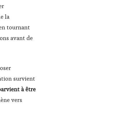
er
e la
 en tournant
tions avant de
oser
ation survient
parvient à être
mène vers