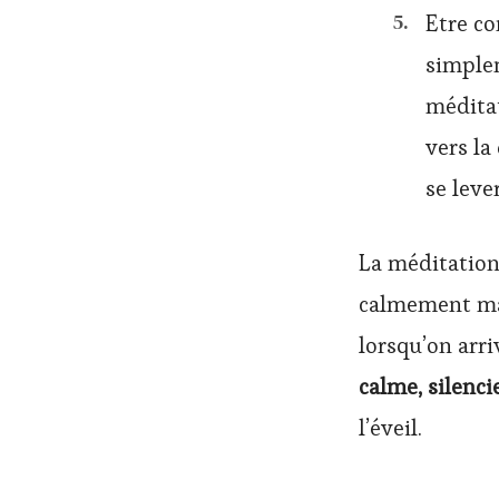
Etre c
simplem
méditat
vers la
se lever
La méditatio
calmement mai
lorsqu’on arri
calme, silenci
l’éveil.