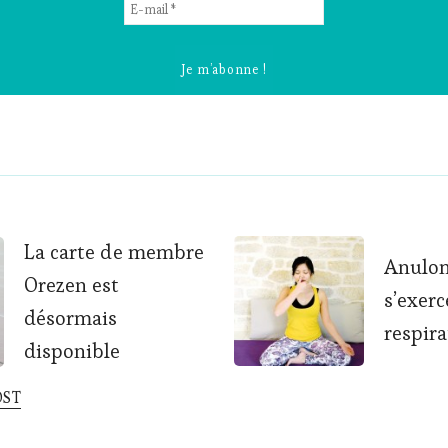
E-
mail
*
La carte de membre
Anulom
Orezen est
tion
s’exerc
désormais
respir
disponible
OST