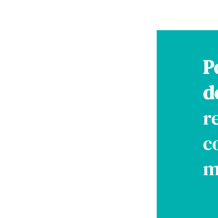
P
d
r
c
m