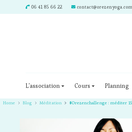
06 41 85 66 22
contact@orezenyoga.co
L’association
Cours
Planning
Home
Blog
Méditation
#Orezenchallenge : méditer 1