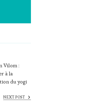
 Vilom :
er à la
ation du yogi
NEXT POST