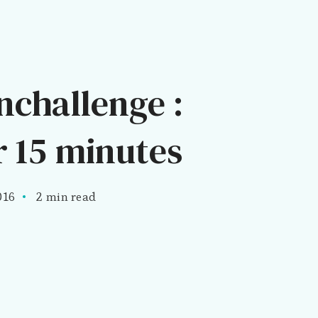
nchallenge :
 15 minutes
016
2 min read