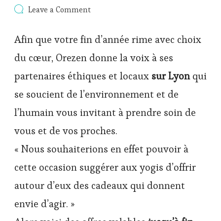
on
Leave a Comment
Offres
des
Afin que votre fin d’année rime avec choix
partenaires
éthiques
du cœur, Orezen donne la voix à ses
et
locaux
partenaires éthiques et locaux
sur Lyon
qui
d’Orezen
se soucient de l’environnement et de
l’humain vous invitant à prendre soin de
vous et de vos proches.
« Nous souhaiterions en effet pouvoir à
cette occasion suggérer aux yogis d’offrir
autour d’eux des cadeaux qui donnent
envie d’agir. »